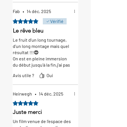
déconnecter.
Ce film m’a vraiment mis les
Fab
•
14 déc. 2025
frissons pendant presque 2h,
car il retransmet à merveille
Noté 5 sur 5.
Vérifié
les émotions qu’on a pu
Le rêve bleu
ressentir pendant ces 9 nuits.
Cette aventure restera
Le fruit d'un long tournage,
inoubliable 😍🇪🇸
d'un long montage mais quel
résultat !!!😍
On est en pleine immersion
du début jusqu'à la fin,j'ai pas
vu le temps passer, des
Avis utile ?
Oui
images et des poissons a
couper le souffle !!
Un endroit encore bien
Heirwegh
•
14 déc. 2025
preservé comme on aime,un
duo de carpiste bien roder,
Noté 5 sur 5.
tout y était.
Juste merci
C'est le plus beau film que tu
nous aura pondu!
Un film venue de l'espace des