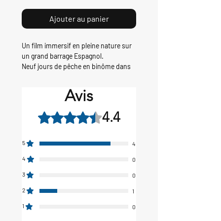
Ajouter au panier
Un film immersif en pleine nature sur
un grand barrage Espagnol.
Neuf jours de pêche en binôme dans
ce cadre splendide à la recherche de
nos premières carpes au delà des
Avis
frontières.
4.4
Noté 4,4 sur 5.
5
4
4
0
3
0
2
1
1
0