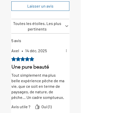
Laisser un avis
Toutes les étoiles, Les plus
pertinents
5 avis
Axel
•
14 déc. 2025
Noté 5 sur 5.
Une pure beauté
Tout simplement ma plus
belle expérience pêche de ma
vie, que ce soit en terme de
paysages, de nature, de
pêche… Un cadre somptueux,
coupé du monde, un bien fou
Avis utile ?
Oui (1)
pour se ressourcer et