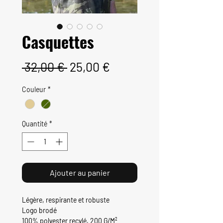
Casquettes
Prix
Prix
 32,00 € 
25,00 €
original
promotionnel
Couleur
*
Quantité
*
Ajouter au panier
Légère, respirante et robuste
Logo brodé
100% polyester recylé, 200 G/M²