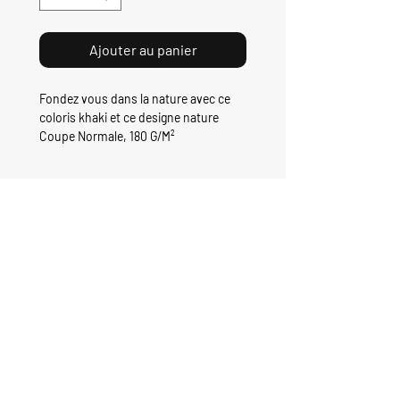
Ajouter au panier
Fondez vous dans la nature avec ce
coloris khaki et ce designe nature
Coupe Normale, 180 G/M²
100% coton biologique
sérigraphie sans métaux lourds
Guide des Tailles
M1: 168cm 65kg taille S
M2: 170cm 70kg taille S
M3: 180cm 77kg taille M
Aucun avis pour le moment
M4: 181 cm 84kg taille M (Proche du
Partagez votre expérience, soyez le
corps)
premier à laisser un avis.
M5: 187 cm 80kg taille L
M6: 187 cm 85kg taille XL
M7: 180cm 100kg taille XL
Laisser un avis
M8: 190cm 80kg taille XL